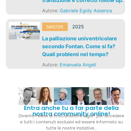
transizione e corretto follow up.
Autore:
Gabriele Egidy Assenza
2025
MASTER
La palliazione univentricolare
secondo Fontan. Come si fa?
Quali problemi nel tempo?
Autore:
Emanuela Angeli
Entra anche tu a far parte della
nostra community online!
Diventa Fellow di EcoCardioChirurgia® per accedere
a tutti i contenuti esclusivi ed essere informato su
tutte le nostre iniziative…