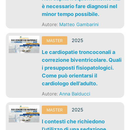
è necessario fare diagnosi nel
minor tempo possibile.
Autore:
Matteo Gambarini
2025
MASTER
Le cardiopatie troncoconali a
correzione biventricolare. Quali
i presupposti fisiopatologici.
Come può orientarsi il
cardiologo dell’adulto.
Autore:
Anna Balducci
2025
MASTER
I contesti che richiedono
l’utilizzo di una sedazione.