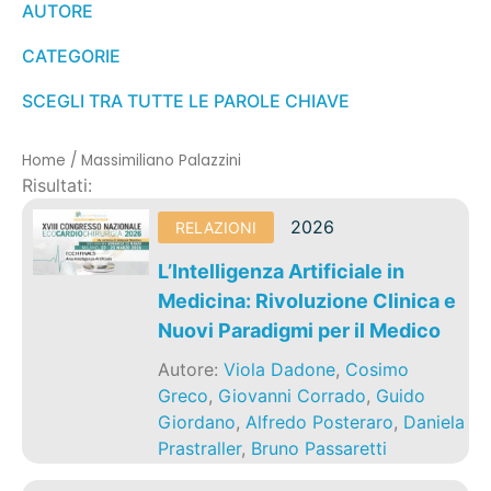
AUTORE
CATEGORIE
SCEGLI TRA TUTTE LE PAROLE CHIAVE
Home
/
Massimiliano Palazzini
Risultati:
2026
RELAZIONI
L’Intelligenza Artificiale in
Medicina: Rivoluzione Clinica e
Nuovi Paradigmi per il Medico
Autore:
Viola Dadone
,
Cosimo
Greco
,
Giovanni Corrado
,
Guido
Giordano
,
Alfredo Posteraro
,
Daniela
Prastraller
,
Bruno Passaretti