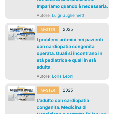
Impariamo quando è necessaria.
Autore:
Luigi Guglielmetti
2025
MASTER
I problemi aritmici nei pazienti
con cardiopatia congenita
operata. Quali si incontrano in
età pediatrica e quali in età
adulta.
Autore:
Loira Leoni
2025
MASTER
L’adulto con cardiopatia
congenita. Medicina di