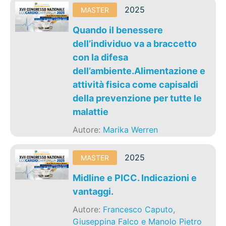
2025
MASTER
Quando il benessere
dell’individuo va a braccetto
con la difesa
dell’ambiente.Alimentazione e
attività fisica come capisaldi
della prevenzione per tutte le
malattie
Autore:
Marika Werren
2025
MASTER
Midline e PICC. Indicazioni e
vantaggi.
Autore:
Francesco Caputo
,
Giuseppina Falco e Manolo Pietro