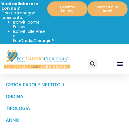
Vuoi collaborare
Diventa
Iscriviti alle
con noi?
Fellow
Aree!
Con un impegno
crescente:
Iscriviti come
Fellow
Iscriviti alle Aree
di
EcoCardioChirurgia®
CERCA PAROLE NEI TITOLI
ORDINA
TIPOLOGIA
ANNO