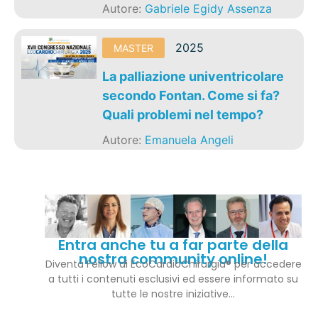
Autore:
Gabriele Egidy Assenza
2025
MASTER
La palliazione univentricolare
secondo Fontan. Come si fa?
Quali problemi nel tempo?
Autore:
Emanuela Angeli
Entra anche tu a far parte della
nostra community online!
Diventa Fellow di EcoCardioChirurgia® per accedere
a tutti i contenuti esclusivi ed essere informato su
tutte le nostre iniziative…