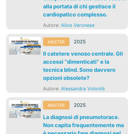
alla portata di chi gestisce il
cardiopatico complesso.
Autore:
Alice Veronese
2025
MASTER
Il catetere venoso centrale. Gli
accessi “dimenticati” e la
tecnica blind. Sono davvero
opzioni obsolete?
Autore:
Alessandra Volontè
2025
MASTER
La diagnosi di pneumotorace.
Non capita frequentemente ma
è necessario fare diagnosi nel