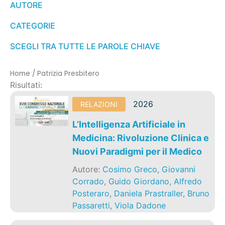
AUTORE
CATEGORIE
SCEGLI TRA TUTTE LE PAROLE CHIAVE
Home
/
Patrizia Presbitero
Risultati:
2026
RELAZIONI
L’Intelligenza Artificiale in
Medicina: Rivoluzione Clinica e
Nuovi Paradigmi per il Medico
Autore:
Cosimo Greco
,
Giovanni
Corrado
,
Guido Giordano
,
Alfredo
Posteraro
,
Daniela Prastraller
,
Bruno
Passaretti
,
Viola Dadone