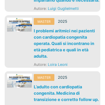
Impariamo quando è necessaria.
Autore:
Luigi Guglielmetti
2025
MASTER
I problemi aritmici nei pazienti
con cardiopatia congenita
operata. Quali si incontrano in
età pediatrica e quali in età
adulta.
Autore:
Loira Leoni
2025
MASTER
L’adulto con cardiopatia
congenita. Medicina di
transizione e corretto follow up.