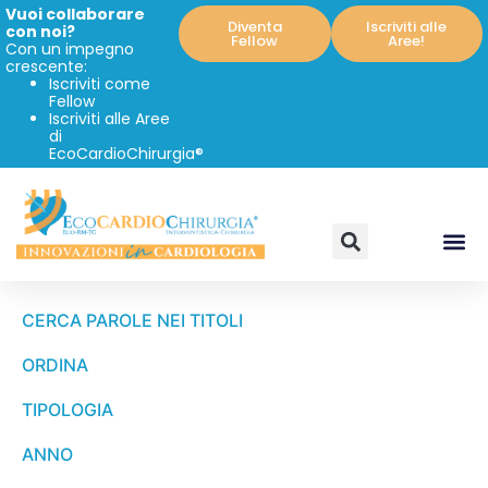
Vuoi collaborare
Diventa
Iscriviti alle
con noi?
Fellow
Aree!
Con un impegno
crescente:
Iscriviti come
Fellow
Iscriviti alle Aree
di
EcoCardioChirurgia®
CERCA PAROLE NEI TITOLI
ORDINA
TIPOLOGIA
ANNO