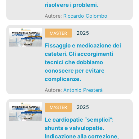
risolvere i problemi.
Autore:
Riccardo Colombo
2025
MASTER
Fissaggio e medicazione dei
cateteri. Gli accorgimenti
tecnici che dobbiamo
conoscere per evitare
complicanze.
Autore:
Antonio Presterà
2025
MASTER
Le cardiopatie “semplici”:
shunts e valvulopatie.
Indicazione alla correzione,