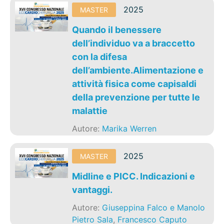
2025
MASTER
Quando il benessere
dell’individuo va a braccetto
con la difesa
dell’ambiente.Alimentazione e
attività fisica come capisaldi
della prevenzione per tutte le
malattie
Autore:
Marika Werren
2025
MASTER
Midline e PICC. Indicazioni e
vantaggi.
Autore:
Giuseppina Falco e Manolo
Pietro Sala
,
Francesco Caputo