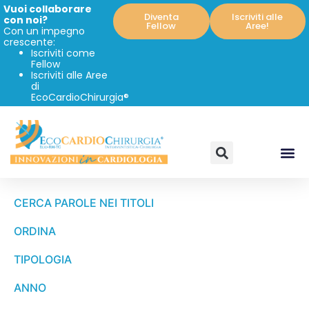
Vuoi collaborare
Diventa
Iscriviti alle
con noi?
Fellow
Aree!
Con un impegno
crescente:
Iscriviti come
Fellow
Iscriviti alle Aree
di
EcoCardioChirurgia®
CERCA PAROLE NEI TITOLI
ORDINA
TIPOLOGIA
ANNO