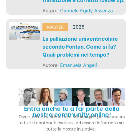
transizione e corretto follow up.
Autore:
Gabriele Egidy Assenza
2025
MASTER
La palliazione univentricolare
secondo Fontan. Come si fa?
Quali problemi nel tempo?
Autore:
Emanuela Angeli
Entra anche tu a far parte della
nostra community online!
Diventa Fellow di EcoCardioChirurgia® per accedere
a tutti i contenuti esclusivi ed essere informato su
tutte le nostre iniziative…