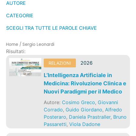
AUTORE
CATEGORIE
SCEGLI TRA TUTTE LE PAROLE CHIAVE
Home
/
Sergio Leonardi
Risultati:
2026
RELAZIONI
L’Intelligenza Artificiale in
Medicina: Rivoluzione Clinica e
Nuovi Paradigmi per il Medico
Autore:
Cosimo Greco
,
Giovanni
Corrado
,
Guido Giordano
,
Alfredo
Posteraro
,
Daniela Prastraller
,
Bruno
Passaretti
,
Viola Dadone