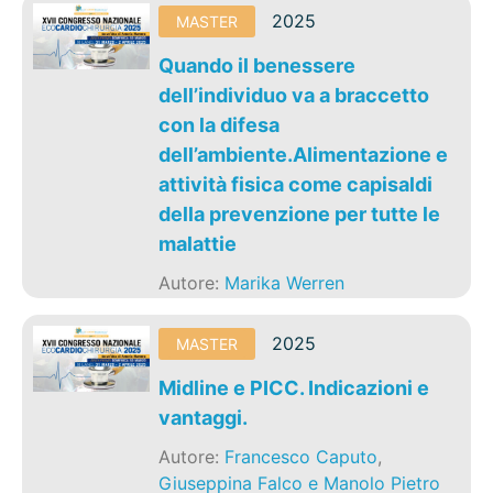
2025
MASTER
Quando il benessere
dell’individuo va a braccetto
con la difesa
dell’ambiente.Alimentazione e
attività fisica come capisaldi
della prevenzione per tutte le
malattie
Autore:
Marika Werren
2025
MASTER
Midline e PICC. Indicazioni e
vantaggi.
Autore:
Francesco Caputo
,
Giuseppina Falco e Manolo Pietro