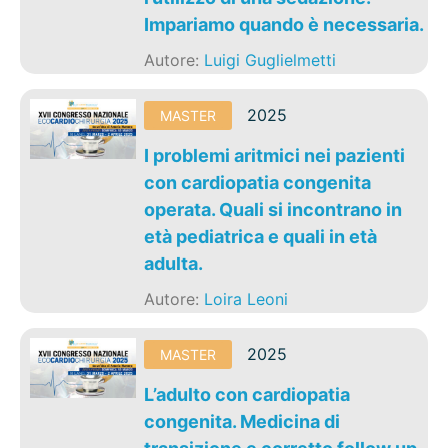
Impariamo quando è necessaria.
Autore:
Luigi Guglielmetti
2025
MASTER
I problemi aritmici nei pazienti
con cardiopatia congenita
operata. Quali si incontrano in
età pediatrica e quali in età
adulta.
Autore:
Loira Leoni
2025
MASTER
L’adulto con cardiopatia
congenita. Medicina di