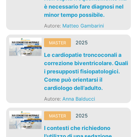
è necessario fare diagnosi nel
minor tempo possibile.
Autore:
Matteo Gambarini
2025
MASTER
Le cardiopatie troncoconali a
correzione biventricolare. Quali
i presupposti fisiopatologici.
Come può orientarsi il
cardiologo dell’adulto.
Autore:
Anna Balducci
2025
MASTER
I contesti che richiedono
l’utilizzo di una sedazione.