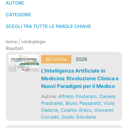
AUTORE
CATEGORIE
SCEGLI TRA TUTTE LE PAROLE CHIAVE
Home
/
cardioplegia
Risultati:
2026
RELAZIONI
L’Intelligenza Artificiale in
Medicina: Rivoluzione Clinica e
Nuovi Paradigmi per il Medico
Autore:
Alfredo Posteraro
,
Daniela
Prastraller
,
Bruno Passaretti
,
Viola
Dadone
,
Cosimo Greco
,
Giovanni
Corrado
,
Guido Giordano