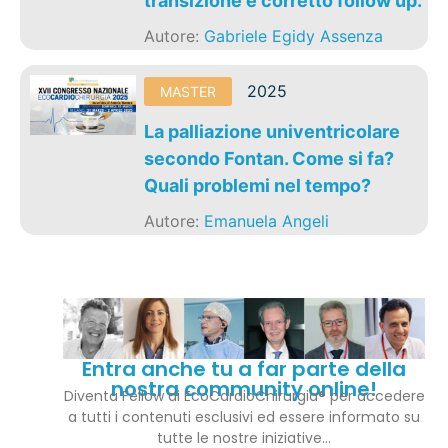
transizione e corretto follow up.
Autore:
Gabriele Egidy Assenza
2025
MASTER
La palliazione univentricolare
secondo Fontan. Come si fa?
Quali problemi nel tempo?
Autore:
Emanuela Angeli
Entra anche tu a far parte della
nostra community online!
Diventa Fellow di EcoCardioChirurgia® per accedere
a tutti i contenuti esclusivi ed essere informato su
tutte le nostre iniziative…