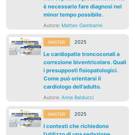
è necessario fare diagnosi nel
minor tempo possibile.
Autore:
Matteo Gambarini
2025
MASTER
Le cardiopatie troncoconali a
correzione biventricolare. Quali
i presupposti fisiopatologici.
Come può orientarsi il
cardiologo dell’adulto.
Autore:
Anna Balducci
2025
MASTER
I contesti che richiedono
l’utilizzo di una sedazione.