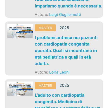
Impariamo quando è necessaria.
Autore:
Luigi Guglielmetti
2025
MASTER
I problemi aritmici nei pazienti
con cardiopatia congenita
operata. Quali si incontrano in
età pediatrica e quali in età
adulta.
Autore:
Loira Leoni
2025
MASTER
L’adulto con cardiopatia
congenita. Medicina di