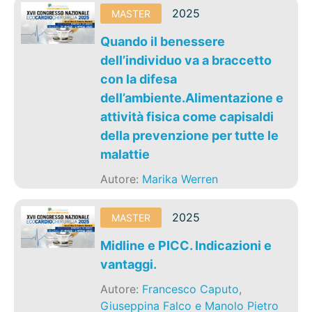
2025
MASTER
Quando il benessere
dell’individuo va a braccetto
con la difesa
dell’ambiente.Alimentazione e
attività fisica come capisaldi
della prevenzione per tutte le
malattie
Autore:
Marika Werren
2025
MASTER
Midline e PICC. Indicazioni e
vantaggi.
Autore:
Francesco Caputo
,
Giuseppina Falco e Manolo Pietro