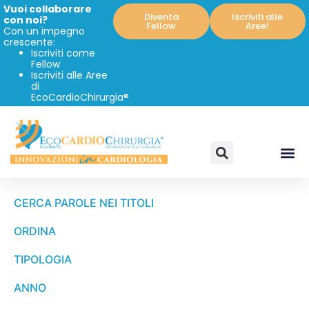
Vuoi collaborare
Diventa
Iscriviti alle
con noi?
Fellow
Aree!
Con un impegno
crescente:
Iscriviti come
Fellow
Iscriviti alle Aree
di
EcoCardioChirurgia®
CERCA PAROLE NEI TITOLI
ORDINA
TIPOLOGIA
ANNO