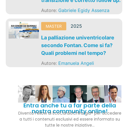
transizione e corretto follow up.
Autore:
Gabriele Egidy Assenza
2025
MASTER
La palliazione univentricolare
secondo Fontan. Come si fa?
Quali problemi nel tempo?
Autore:
Emanuela Angeli
Entra anche tu a far parte della
nostra community online!
Diventa Fellow di EcoCardioChirurgia® per accedere
a tutti i contenuti esclusivi ed essere informato su
tutte le nostre iniziative…