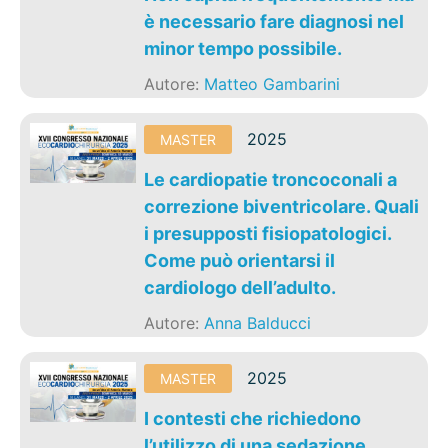
è necessario fare diagnosi nel
minor tempo possibile.
Autore:
Matteo Gambarini
2025
MASTER
Le cardiopatie troncoconali a
correzione biventricolare. Quali
i presupposti fisiopatologici.
Come può orientarsi il
cardiologo dell’adulto.
Autore:
Anna Balducci
2025
MASTER
I contesti che richiedono
l’utilizzo di una sedazione.