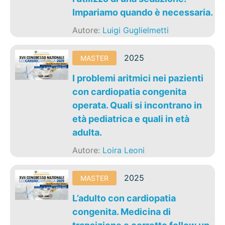
Impariamo quando è necessaria.
Autore:
Luigi Guglielmetti
2025
MASTER
I problemi aritmici nei pazienti
con cardiopatia congenita
operata. Quali si incontrano in
età pediatrica e quali in età
adulta.
Autore:
Loira Leoni
2025
MASTER
L’adulto con cardiopatia
congenita. Medicina di