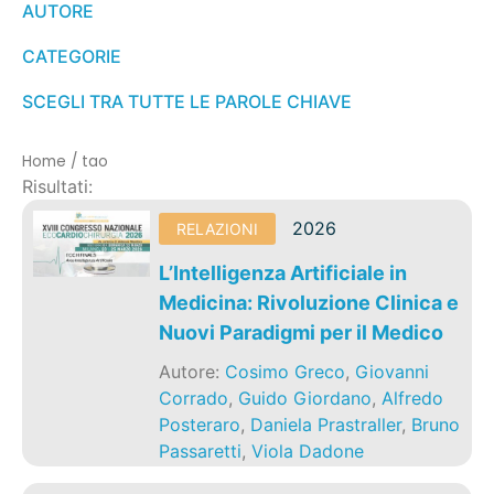
AUTORE
CATEGORIE
SCEGLI TRA TUTTE LE PAROLE CHIAVE
Home
/
tao
Risultati:
2026
RELAZIONI
L’Intelligenza Artificiale in
Medicina: Rivoluzione Clinica e
Nuovi Paradigmi per il Medico
Autore:
Cosimo Greco
,
Giovanni
Corrado
,
Guido Giordano
,
Alfredo
Posteraro
,
Daniela Prastraller
,
Bruno
Passaretti
,
Viola Dadone