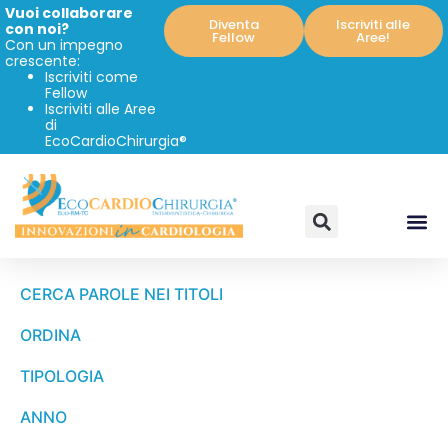
Vuoi collaborare
Diventa
Iscriviti alle
con noi?
Fellow
Aree!
Con un impegno
crescente:
Iscriviti come
Fellow
Iscriviti alle Aree
di
EcoCardioChirurgia®
CERCA PAROLE NEI TITOLI
ORDINA
TIPOLOGIA
ANNO