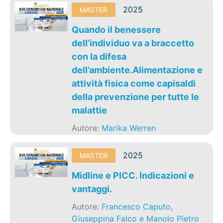
2025
MASTER
Quando il benessere
dell’individuo va a braccetto
con la difesa
dell’ambiente.Alimentazione e
attività fisica come capisaldi
della prevenzione per tutte le
malattie
Autore:
Marika Werren
2025
MASTER
Midline e PICC. Indicazioni e
vantaggi.
Autore:
Francesco Caputo
,
Giuseppina Falco e Manolo Pietro