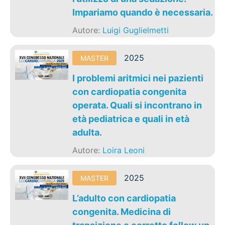
Impariamo quando è necessaria.
Autore:
Luigi Guglielmetti
2025
MASTER
I problemi aritmici nei pazienti
con cardiopatia congenita
operata. Quali si incontrano in
età pediatrica e quali in età
adulta.
Autore:
Loira Leoni
2025
MASTER
L’adulto con cardiopatia
congenita. Medicina di