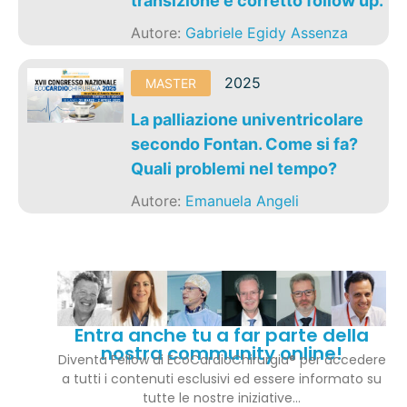
transizione e corretto follow up.
Autore:
Gabriele Egidy Assenza
2025
MASTER
La palliazione univentricolare
secondo Fontan. Come si fa?
Quali problemi nel tempo?
Autore:
Emanuela Angeli
Entra anche tu a far parte della
nostra community online!
Diventa Fellow di EcoCardioChirurgia® per accedere
a tutti i contenuti esclusivi ed essere informato su
tutte le nostre iniziative…