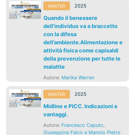
2025
MASTER
Quando il benessere
dell’individuo va a braccetto
con la difesa
dell’ambiente.Alimentazione e
attività fisica come capisaldi
della prevenzione per tutte le
malattie
Autore:
Marika Werren
2025
MASTER
Midline e PICC. Indicazioni e
vantaggi.
Autore:
Francesco Caputo
,
Giuseppina Falco e Manolo Pietro