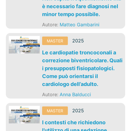
è necessario fare diagnosi nel
minor tempo possibile.
Autore:
Matteo Gambarini
2025
MASTER
Le cardiopatie troncoconali a
correzione biventricolare. Quali
i presupposti fisiopatologici.
Come può orientarsi il
cardiologo dell’adulto.
Autore:
Anna Balducci
2025
MASTER
I contesti che richiedono
l’utilizzo di una sedazione.