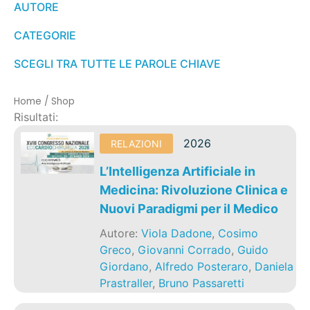
AUTORE
CATEGORIE
SCEGLI TRA TUTTE LE PAROLE CHIAVE
Home
/
Shop
Risultati:
2026
RELAZIONI
L’Intelligenza Artificiale in
Medicina: Rivoluzione Clinica e
Nuovi Paradigmi per il Medico
Autore:
Viola Dadone
,
Cosimo
Greco
,
Giovanni Corrado
,
Guido
Giordano
,
Alfredo Posteraro
,
Daniela
Prastraller
,
Bruno Passaretti