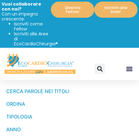
Vuoi collaborare
Diventa
Iscriviti alle
con noi?
Fellow
Aree!
Con un impegno
crescente:
Iscriviti come
Fellow
Iscriviti alle Aree
di
EcoCardioChirurgia®
CERCA PAROLE NEI TITOLI
ORDINA
TIPOLOGIA
ANNO